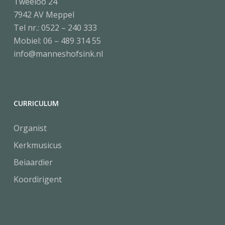
Tweeloo 24
7942 AV Meppel
Tel nr.:
0522 – 240 333
Mobiel:
06 – 489 314 55
info@manneshofsink.nl
CURRICULUM
Organist
Kerkmusicus
Beiaardier
Koordirigent