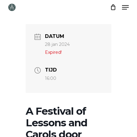
Skip
Menu
to
Close
main
Menu
content
DATUM
28 jan 2024
Expired!
TIJD
16:00
A Festival of
Lessons and
Carols door