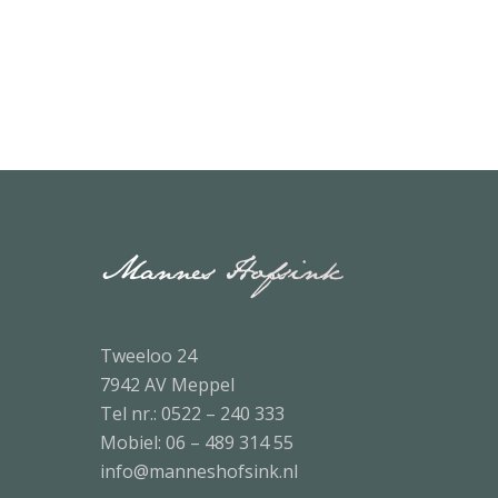
Tweeloo 24
7942 AV Meppel
Tel nr.:
0522 – 240 333
Mobiel:
06 – 489 314 55
info@manneshofsink.nl