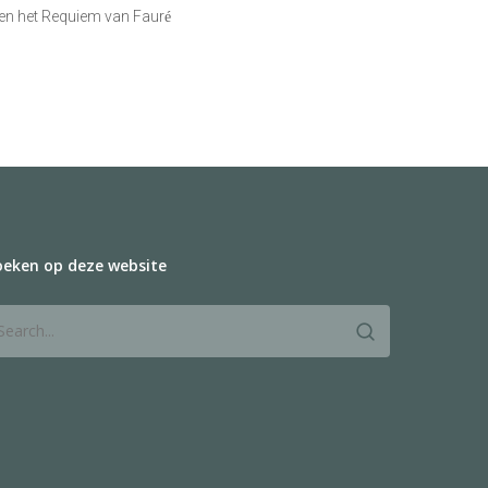
 en het Requiem van Faur
é
oeken op deze website