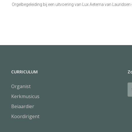
Orgelbegeleiding bij een uitvoering van Lux Aeterna van Lauridsen
CURRICULUM
Z
Organist
Kerkmusicus
Beiaardier
Koordirigent