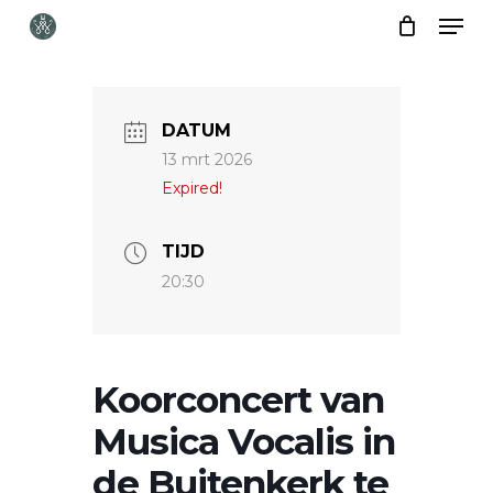
Skip
Menu
to
Close
main
Menu
content
DATUM
13 mrt 2026
Expired!
TIJD
20:30
Koorconcert van
Musica Vocalis in
de Buitenkerk te