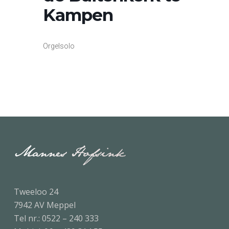
Kampen
Orgelsolo
Tweeloo 24
7942 AV Meppel
Tel nr.:
0522 – 240 333