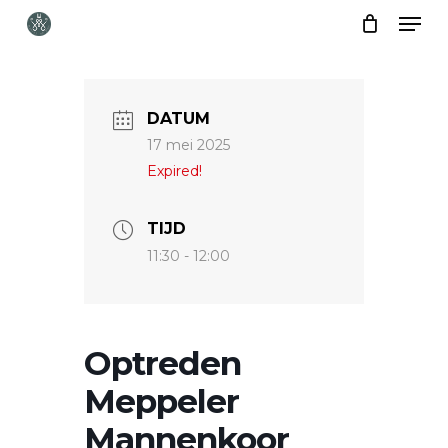
Skip
Menu
to
Close
main
Menu
content
DATUM
17 mei 2025
Expired!
TIJD
11:30 - 12:00
Optreden
Meppeler
Mannenkoor