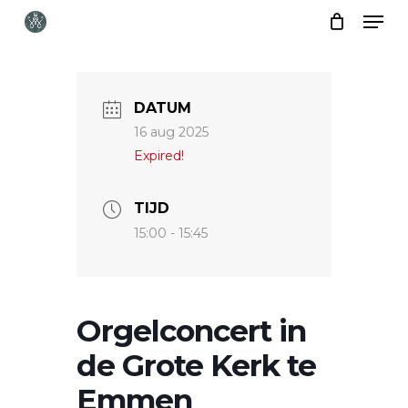
Skip
Menu
to
Close
main
Menu
content
DATUM
16 aug 2025
Expired!
TIJD
15:00 - 15:45
Orgelconcert in
de Grote Kerk te
Emmen