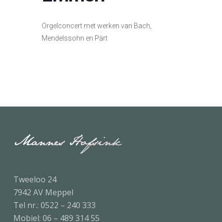
Orgelconcert met werken van Bach,
Mendelssohn en Pärt
Tweeloo 24
7942 AV Meppel
Tel nr.:
0522 – 240 333
Mobiel:
06 – 489 314 55